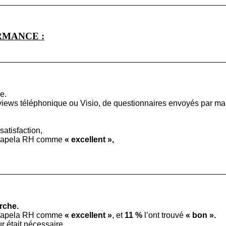
RMANCE :
e.
iews téléphonique ou Visio, de questionnaires envoyés par mail,
atisfaction,
 Acapela RH comme
« excellent »,
rche.
 Acapela RH comme
« excellent »
, et
11 %
l’ont trouvé
« bon ».
r était nécessaire.