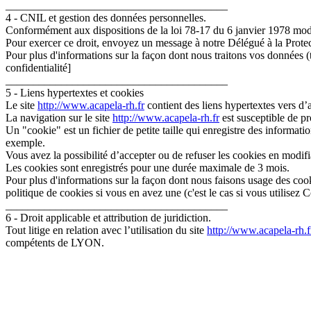
________________________________________
4 - CNIL et gestion des données personnelles.
Conformément aux dispositions de la loi 78-17 du 6 janvier 1978 modifi
Pour exercer ce droit, envoyez un message à notre Délégué à la Prote
Pour plus d'informations sur la façon dont nous traitons vos données (ty
confidentialité]
________________________________________
5 - Liens hypertextes et cookies
Le site
http://www.acapela-rh.fr
contient des liens hypertextes vers d’a
La navigation sur le site
http://www.acapela-rh.fr
est susceptible de pro
Un "cookie" est un fichier de petite taille qui enregistre des informati
exemple.
Vous avez la possibilité d’accepter ou de refuser les cookies en modi
Les cookies sont enregistrés pour une durée maximale de 3 mois.
Pour plus d'informations sur la façon dont nous faisons usage des cook
politique de cookies si vous en avez une (c'est le cas si vous utilisez 
________________________________________
6 - Droit applicable et attribution de juridiction.
Tout litige en relation avec l’utilisation du site
http://www.acapela-rh.f
compétents de LYON.