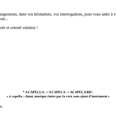
ts, dans vos hésitations, vos interrogations, pour vous aider à vous p
oie...
ée et orienté solution !
* A CAPELLA –> A CAPELA –> ACAPELA RH :
« à capella : chant, musique émise par la voix sans ajout d'instrument »
e.