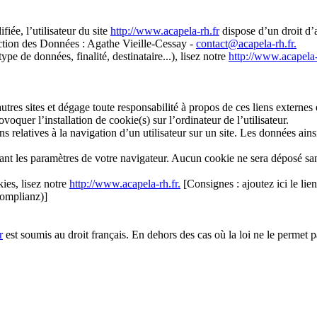
ée, l’utilisateur du site
http://www.acapela-rh.fr
dispose d’un droit d’a
ction des Données : Agathe Vieille-Cessay -
contact@acapela-rh.fr
.
pe de données, finalité, destinataire...), lisez notre
http://www.acapela-
utres sites et dégage toute responsabilité à propos de ces liens externes 
voquer l’installation de cookie(s) sur l’ordinateur de l’utilisateur.
ons relatives à la navigation d’un utilisateur sur un site. Les données ai
fiant les paramètres de votre navigateur. Aucun cookie ne sera déposé s
ies, lisez notre
http://www.acapela-rh.fr.
[Consignes : ajoutez ici le lie
Complianz)]
r
est soumis au droit français. En dehors des cas où la loi ne le permet pas