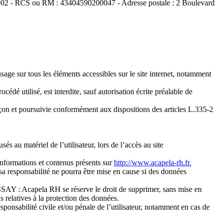
45902 - RCS ou RM : 43404590200047 - Adresse postale : 2 Boulevard
age sur tous les éléments accessibles sur le site internet, notamment
édé utilisé, est interdite, sauf autorisation écrite préalable de
açon et poursuivie conformément aux dispositions des articles L.335-2
au matériel de l’utilisateur, lors de l’accès au site
informations et contenus présents sur
http://www.acapela-rh.fr.
sa responsabilité ne pourra être mise en cause si des données
ESSAY : Acapela RH se réserve le droit de supprimer, sans mise en
s relatives à la protection des données.
onsabilité civile et/ou pénale de l’utilisateur, notamment en cas de