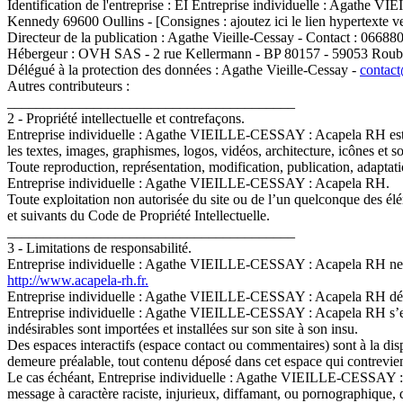
Identification de l'entreprise : EI Entreprise individuelle : Agat
Kennedy 69600 Oullins - [Consignes : ajoutez ici le lien hypertexte v
Directeur de la publication : Agathe Vieille-Cessay - Contact : 06688
Hébergeur : OVH SAS - 2 rue Kellermann - BP 80157 - 59053 Rouba
Délégué à la protection des données : Agathe Vieille-Cessay -
contact
Autres contributeurs :
________________________________________
2 - Propriété intellectuelle et contrefaçons.
Entreprise individuelle : Agathe VIEILLE-CESSAY : Acapela RH est propr
les textes, images, graphismes, logos, vidéos, architecture, icônes et s
Toute reproduction, représentation, modification, publication, adaptatio
Entreprise individuelle : Agathe VIEILLE-CESSAY : Acapela RH.
Toute exploitation non autorisée du site ou de l’un quelconque des él
et suivants du Code de Propriété Intellectuelle.
________________________________________
3 - Limitations de responsabilité.
Entreprise individuelle : Agathe VIEILLE-CESSAY : Acapela RH ne pourr
http://www.acapela-rh.fr.
Entreprise individuelle : Agathe VIEILLE-CESSAY : Acapela RH décline 
Entreprise individuelle : Agathe VIEILLE-CESSAY : Acapela RH s’en
indésirables sont importées et installées sur son site à son insu.
Des espaces interactifs (espace contact ou commentaires) sont à la di
demeure préalable, tout contenu déposé dans cet espace qui contreviendr
Le cas échéant, Entreprise individuelle : Agathe VIEILLE-CESSAY : Aca
message à caractère raciste, injurieux, diffamant, ou pornographique, q