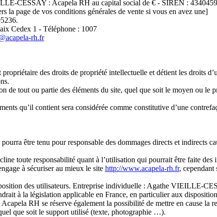
he VIEILLE-CESSAY : Acapela RH au capital social de € - SIREN : 4340
ers la page de vos conditions générales de vente si vous en avez une]
05236.
ix Cedex 1 - Téléphone : 1007
@acapela-rh.fr
iétaire des droits de propriété intellectuelle et détient les droits d’us
ons.
n de tout ou partie des éléments du site, quel que soit le moyen ou le proc
éments qu’il contient sera considérée comme constitutive d’une contref
a être tenu pour responsable des dommages directs et indirects causés 
toute responsabilité quant à l’utilisation qui pourrait être faite des 
gage à sécuriser au mieux le site
http://www.acapela-rh.fr
, cependant 
sposition des utilisateurs. Entreprise individuelle : Agathe VIEILLE-C
ait à la législation applicable en France, en particulier aux disposition
pela RH se réserve également la possibilité de mettre en cause la resp
uel que soit le support utilisé (texte, photographie …).